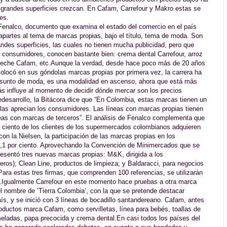
 grandes superficies crezcan. En Cafam, Carrefour y Makro estas se
es.
Fenalco, documento que examina el estado del comercio en el país
partes al tema de marcas propias, bajo el título, tema de moda. Son
andes superficies, las cuales no tienen mucha publicidad, pero que
 consumidores, conocen bastante bien: crema dental Carrefour, arroz
 Leche Cafam, etc.Aunque la verdad, desde hace poco más de 20 años
locó en sus góndolas marcas propias por primera vez, la carrera ha
 asunto de moda, es una modalidad en ascenso, ahora que está más
s influye al momento de decidir dónde mercar son los precios
esarrollo, la Bitácora dice que “En Colombia, estas marcas tienen un
 las aprecian los consumidores. Las líneas con marcas propias tienen
neas con marcas de terceros”. El análisis de Fenalco complementa que
or ciento de los clientes de los supermercados colombianos adquieren
on la Nielsen, la participación de las marcas propias en los
,1 por ciento. Aprovechando la Convención de Minimercados que se
resentó tres nuevas marcas propias: M&K, dirigida a los
eros); Clean Line, productos de limpieza; y Baldaracci, para negocios
. Para estas tres firmas, que comprenden 100 referencias, se utilizarán
.Igualmente Carrefour en este momento hace pruebas a otra marca
el nombre de ‘Tierra Colombia’, con la que se pretende destacar
aís, y se inició con 3 líneas de bocadillo santandereano. Cafam, antes
roductos marca Cafam, como servilletas, línea para bebés, toallas de
meladas, papa precocida y crema dental.En casi todos los países del