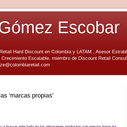
 Gómez Escobar
 Retail Hard Discount en Colombia y LATAM . Asesor Estraté
Crecimiento Escalable, miembro de Discount Retail Consult
eze@colombiaretail.com
las ‘marcas propias’
y a buscar ante todo en los almacenes productos con precios bajos ha