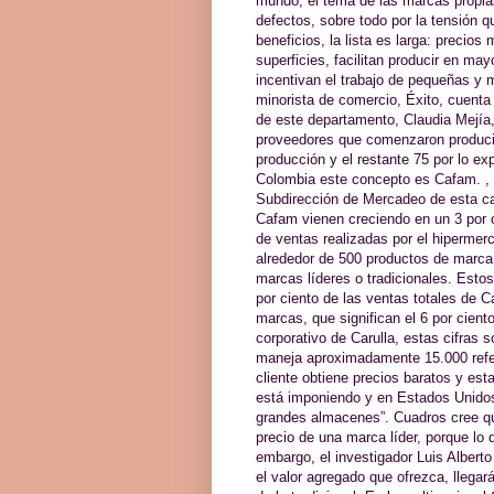
mundo, el tema de las marcas propia
defectos, sobre todo por la tensión 
beneficios, la lista es larga: precio
superficies, facilitan producir en ma
incentivan el trabajo de pequeñas y 
minorista de comercio, Éxito, cuenta
de este departamento, Claudia Mejía
proveedores que comenzaron producie
producción y el restante 75 por lo e
Colombia este concepto es Cafam. , 
Subdirección de Mercadeo de esta c
Cafam vienen creciendo en un 3 por ci
de ventas realizadas por el hiperme
alrededor de 500 productos de marca 
marcas líderes o tradicionales. Esto
por ciento de las ventas totales de 
marcas, que significan el 6 por cien
corporativo de Carulla, estas cifras 
maneja aproximadamente 15.000 refer
cliente obtiene precios baratos y es
está imponiendo y en Estados Unidos 
grandes almacenes”. Cuadros cree que
precio de una marca líder, porque lo
embargo, el investigador Luis Albert
el valor agregado que ofrezca, llegar