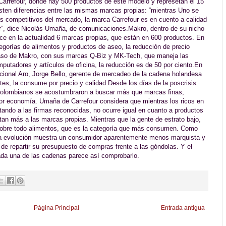
l Carrefour, donde hay 500 productos de este modelo y represetan el 15
xisten diferencias entre las mismas marcas propias: “mientras Uno se
ás competitivos del mercado, la marca Carrefour es en cuento a calidad
er”, dice Nicolás Umaña, de comunicaciones.Makro, dentro de su nicho
ce en la actualidad 6 marcas propias, que están en 600 productos. En
egorías de alimentos y productos de aseo, la reducción de precio
l caso de Makro, con sus marcas Q-Biz y MK-Tech, que maneja las
putadores y artículos de oficina, la reducción es de 50 por ciento.En
cional Aro, Jorge Bello, gerente de mercadeo de la cadena holandesa
ntes, la consume por precio y calidad.Desde los días de la poscrisis
 colombianos se acostumbraron a buscar más que marcas finas,
yor economía. Umaña de Carrefour considera que mientras los ricos en
tando a las firmas reconocidas, no ocurre igual en cuanto a productos
ntan más a las marcas propias. Mientras que la gente de estrato bajo,
sobre todo alimentos, que es la categoría que más consumen. Como
ta evolución muestra un consumidor aparentemente menos marquista y
e repartir su presupuesto de compras frente a las góndolas. Y el
da una de las cadenas parece así comprobarlo.
Página Principal
Entrada antigua