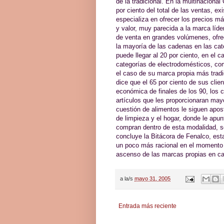
de la tradicional. En la multinaciona
por ciento del total de las ventas, e
especializa en ofrecer los precios m
y valor, muy parecida a la marca líd
de venta en grandes volúmenes, ofre
la mayoría de las cadenas en las cat
puede llegar al 20 por ciento, en e
categorías de electrodomésticos, com
el caso de su marca propia más tradi
dice que el 65 por ciento de sus clie
económica de finales de los 90, los
artículos que les proporcionaran ma
cuestión de alimentos le siguen apos
de limpieza y el hogar, donde le apu
compran dentro de esta modalidad, 
concluye la Bitácora de Fenalco, es
un poco más racional en el momento d
ascenso de las marcas propias en ca
a la/s
mayo 31, 2005
Entrada más reciente