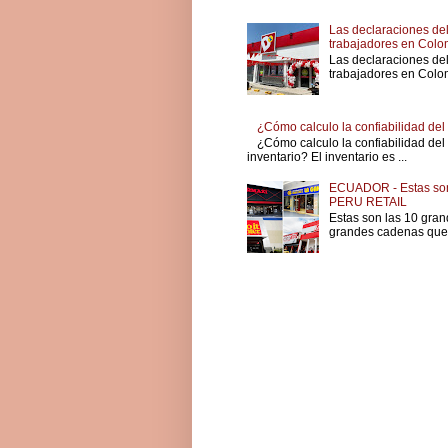
Las declaraciones del
trabajadores en Colo
Las declaraciones del
trabajadores en Colom
¿Cómo calculo la confiabilidad del
¿Cómo calculo la confiabilidad del
inventario? El inventario es ...
ECUADOR - Estas son 
PERU RETAIL
Estas son las 10 gran
grandes cadenas que l