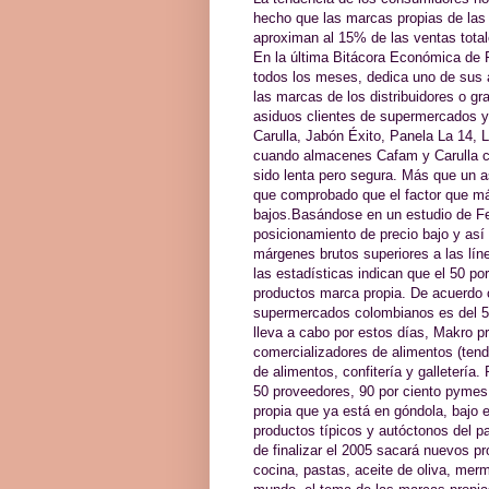
hecho que las marcas propias de las
aproximan al 15% de las ventas total
En la última Bitácora Económica de 
todos los meses, dedica uno de sus a
las marcas de los distribuidores o gr
asiduos clientes de supermercados y
Carulla, Jabón Éxito, Panela La 14,
cuando almacenes Cafam y Carulla co
sido lenta pero segura. Más que un
que comprobado que el factor que má
bajos.Basándose en un estudio de Fed
posicionamiento de precio bajo y así
márgenes brutos superiores a las lí
las estadísticas indican que el 50 p
productos marca propia. De acuerdo c
supermercados colombianos es del 5
lleva a cabo por estos días, Makro p
comercializadores de alimentos (tend
de alimentos, confitería y galletería
50 proveedores, 90 por ciento pymes
propia que ya está en góndola, bajo 
productos típicos y autóctonos del p
de finalizar el 2005 sacará nuevos p
cocina, pastas, aceite de oliva, mer