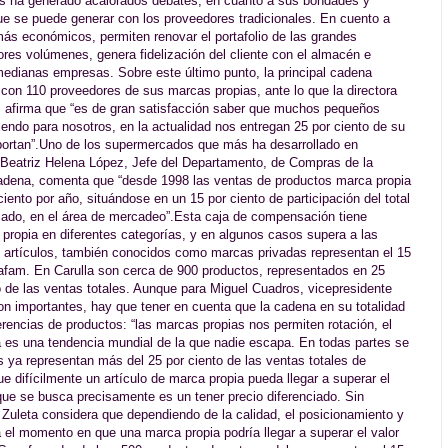
s ha generado acalorados debates, en cuanto a sus bondades y
que se puede generar con los proveedores tradicionales. En cuento a
s más económicos, permiten renovar el portafolio de las grandes
yores volúmenes, genera fidelización del cliente con el almacén e
medianas empresas. Sobre este último punto, la principal cadena
 con 110 proveedores de sus marcas propias, ante lo que la directora
, afirma que “es de gran satisfacción saber que muchos pequeños
ndo para nosotros, en la actualidad nos entregan 25 por ciento de su
xportan”.Uno de los supermercados que más ha desarrollado en
Beatriz Helena López, Jefe del Departamento, de Compras de la
adena, comenta que “desde 1998 las ventas de productos marca propia
ento por año, situándose en un 15 por ciento de participación del total
rcado, en el área de mercadeo”.Esta caja de compensación tiene
propia en diferentes categorías, y en algunos casos supera a las
s artículos, también conocidos como marcas privadas representan el 15
Cafam. En Carulla son cerca de 900 productos, representados en 25
to de las ventas totales. Aunque para Miguel Cuadros, vicepresidente
son importantes, hay que tener en cuenta que la cadena en su totalidad
encias de productos: “las marcas propias nos permiten rotación, el
ta es una tendencia mundial de la que nadie escapa. En todas partes se
ya representan más del 25 por ciento de las ventas totales de
 difícilmente un artículo de marca propia pueda llegar a superar el
 que se busca precisamente es un tener precio diferenciado. Sin
o Zuleta considera que dependiendo de la calidad, el posicionamiento y
á el momento en que una marca propia podría llegar a superar el valor